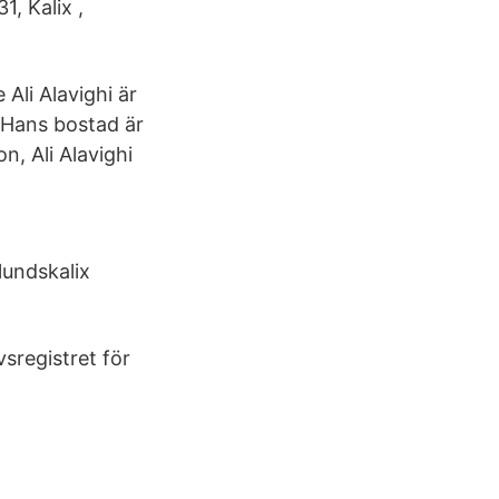
, Kalix ,
Ali Alavighi är
 Hans bostad är
n, Ali Alavighi
lundskalix
vsregistret för