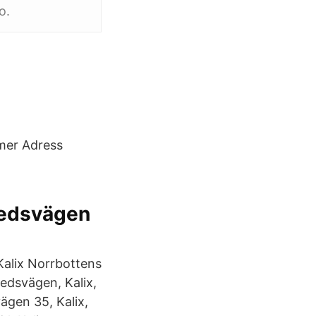
o.
mmer Adress
hedsvägen
alix Norrbottens
edsvägen, Kalix,
gen 35, Kalix,