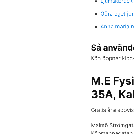
Ljumskbrack 
Göra eget jo
Anna maria r
Så använde
Kön öppnar kloc
M.E Fys
35A, Kal
Gratis årsredovis
Malmö Strömgata
Köpmannagatan 2