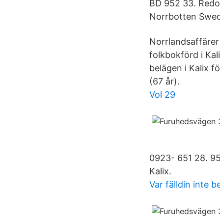
BD 952 33. Redo 
Norrbotten Swe
Norrlandsaffärer 
folkbokförd i Ka
belägen i Kalix f
(67 år).
Vol 29
0923- 651 28. 952
Kalix.
Var fälldin inte b