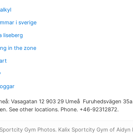
alkyl
ommar i sverige
 liseberg
ing in the zone
art
y
loggar
eå: Vasagatan 12 903 29 Umeå Furuhedsvägen 35a. 95
n. See other locations. Phone. +46-92312872.
 Sportcity Gym Photos. Kalix Sportcity Gym of Aidyn