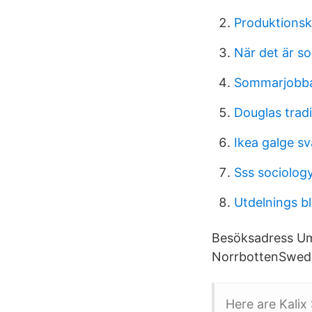
Produktionsk
När det är s
Sommarjobba
Douglas trad
Ikea galge sv
Sss sociolog
Utdelnings b
Besöksadress Um
NorrbottenSwede
Here are Kalix