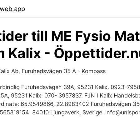
.web.app
ider till ME Fysio Ma
 Kalix - Öppettider.
Kalix Ab, Furuhedsvägen 35 A - Kompass
förbindlig Furuhedsvägen 39A, 95231 Kalix. 0923-795
A, 95231 Kalix. 070- 3957837. FJN I Kalix Handels
rdinate: 65.9549866, 22.8983402 Furuhedsvägen 35 
8565319154 84010 Ljungaverk, Sverige. info@unispor