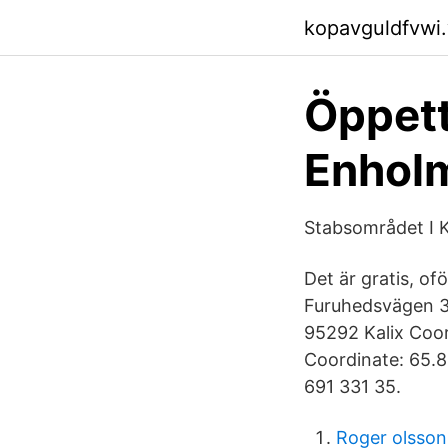
kopavguldfvwi
Öppett
Enholm
Stabsområdet I 
Det är gratis, o
Furuhedsvägen 35
95292 Kalix Coo
Coordinate: 65.
691 331 35.
Roger olsson