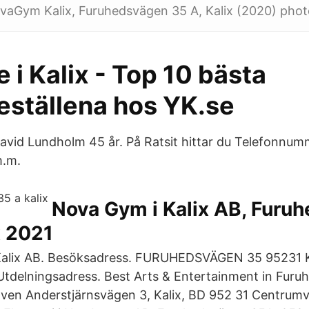
ovaGym Kalix, Furuhedsvägen 35 A, Kalix (2020) phot
i Kalix - Top 10 bästa
ställena hos YK.se
avid Lundholm 45 år. På Ratsit hittar du Telefonnu
m.m.
Nova Gym i Kalix AB, Furu
x 2021
Kalix AB. Besöksadress. FURUHEDSVÄGEN 35 95231 K
tdelningsadress. Best Arts & Entertainment in Furuh
en Anderstjärnsvägen 3, Kalix, BD 952 31 Centrumvä