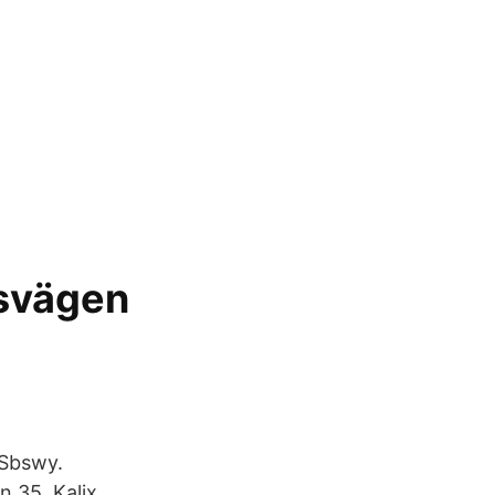
dsvägen
ESbswy.
 35, Kalix,