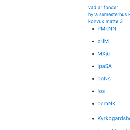
vad ar fonder
hyra semesterhus 
konvux matte 3
PMkNN
zHM
MXju
IpaSA
doNs
Ios
ocmNK
Kyrkogardsb