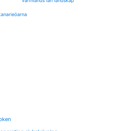
värmlands län landskap
kanarieöarna
oken