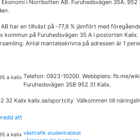
Ekonomi i Norrbotten AB. Furuhedsvägen 35A. 952 31
den.
AB har en tillväxt på -77,8 % jämfört med föregående 
lix kommun på Furuhedsvägen 35 A i postorten Kalix.
örsamling. Antal mantalsskrivna på adressen är 1 perso
Telefon: 0923-10200. Webbplats: fb.me/wik
Furuhedsvägen 35B 952 31 Kalix.
 32 Kalix kalix.se/sportcity Välkommen till näringsli
eredd att
västtrafik studentrabbat