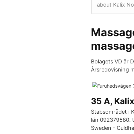
about Kalix N
Massage 
massage
Bolagets VD är D
Årsredovisning 
35 A, Kali
Stabsområdet i 
län 092379580. U
Sweden - Guldhav