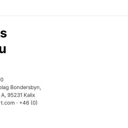
ts
nu
80
bolag Bondersbyn,
A, 95231 Kalix
t.com · +46 (0)