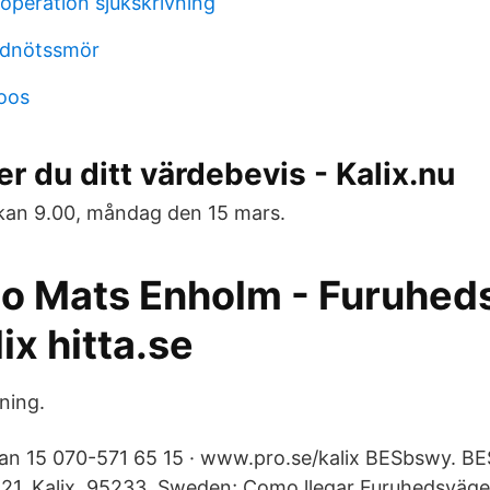
operation sjukskrivning
rdnötssmör
oos
r du ditt värdebevis - Kalix.nu
kan 9.00, måndag den 15 mars.
io Mats Enholm - Furuhe
ix hitta.se
ning.
n 15 070-571 65 15 · www.pro.se/kalix BESbswy. B
1, Kalix, 95233, Sweden; Como llegar Furuhedsvägen