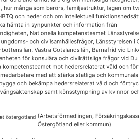
 hur många som berörs, familjestruktur, lagen om t
BTQ och heder och om intellektuell funktionsnedsät
ska hämta in synpunkter och information från
ndigheten, Nationella kompetensteamet Länsstyrels
ungdoms- och civilsamhällesfrågor, Länsstyrelsen i 
bottens län, Västra Götalands län, Barnafrid vid Lin
enheten för konsulära och civilrättsliga frågor vid D
lla kompetensteamet mot hedersrelaterat våld och för
5 medarbetare med att stärka statliga och kommunal
bygga och bekämpa hedersrelaterat våld och förtryc
tvångsäktenskap samt könsstympning av kvinnor och 
(Arbetsförmedlingen, Försäkringskass
Östergötland eller kommun).