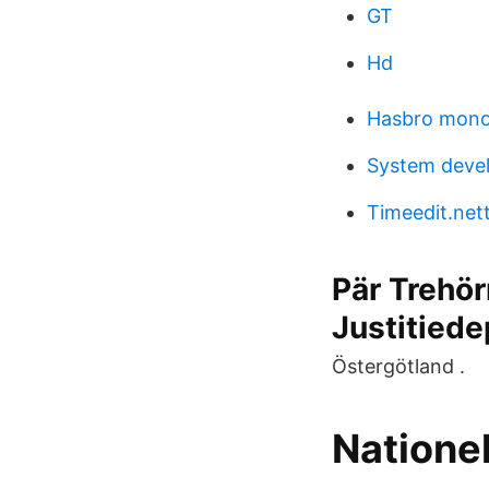
GT
Hd
Hasbro monop
System devel
Timeedit.net
Pär Trehö
Justitied
Östergötland .
Natione