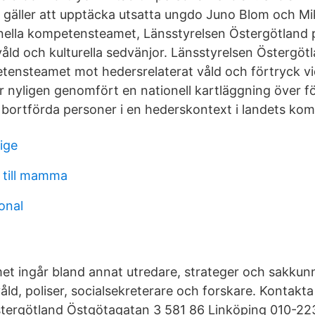
t gäller att upptäcka utsatta ungdo Juno Blom och M
onella kompetensteamet, Länsstyrelsen Östergötland
åld och kulturella sedvänjor. Länsstyrelsen Östergöt
tensteamet mot hedersrelaterat våld och förtryck vi
r nyligen genomfört en nationell kartläggning över 
bortförda personer i en hederskontext i landets ko
ige
r till mamma
onal
t ingår bland annat utredare, strateger och sakkun
åld, poliser, socialsekreterare och forskare. Kontakta
stergötland Östgötagatan 3 581 86 Linköping 010-22