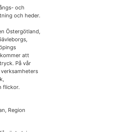
vångs- och
tning och heder.
en Östergötland,
Gävleborgs,
köpings
u kommer att
tryck. På vår
a verksamheters
k,
flickor.
an, Region