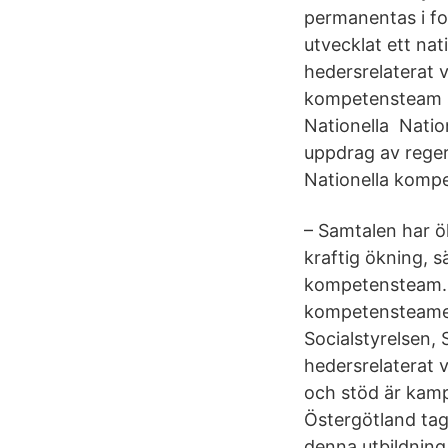
permanentas i fo
utvecklat ett na
hedersrelaterat 
kompetensteam s
Nationella Natio
uppdrag av reger
Nationella komp
– Samtalen har ök
kraftig ökning, s
kompetensteam. I
kompetensteamet 
Socialstyrelsen
hedersrelaterat v
och stöd är kamp
Östergötland tag
denna utbildning 