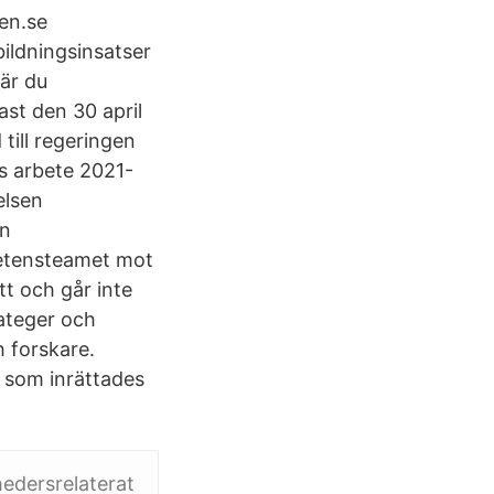
en.se
ildningsinsatser
 är du
ast den 30 april
till regeringen
s arbete 2021-
elsen
en
etensteamet mot
t och går inte
ateger och
h forskare.
n som inrättades
edersrelaterat