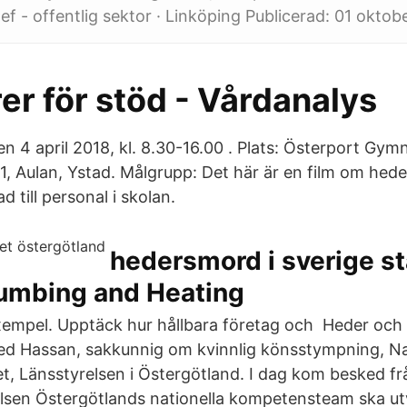
ef - offentlig sektor · Linköping Publicerad: 01 oktob
er för stöd - Vårdanalys
 4 april 2018, kl. 8.30-16.00 . Plats: Österport Gym
, Aulan, Ystad. Målgrupp: Det här är en film om heder
d till personal i skolan.
hedersmord i sverige sta
lumbing and Heating
xempel. Upptäck hur hållbara företag och Heder och
 Hassan, sakkunnig om kvinnlig könsstympning, Na
 Länsstyrelsen i Östergötland. I dag kom besked fr
lsen Östergötlands nationella kompetensteam ska ut