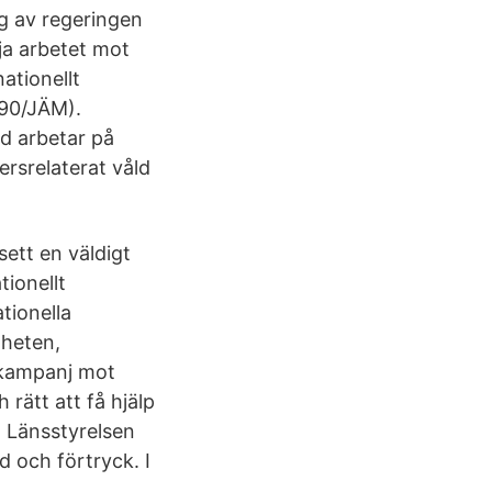
g av regeringen
ja arbetet mot
ationellt
90/JÄM).
d arbetar på
rsrelaterat våld
sett en väldigt
tionellt
tionella
gheten,
 kampanj mot
 rätt att få hjälp
 Länsstyrelsen
 och förtryck. I