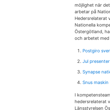
möjlighet när de
arbetar på Nati
Hedersrelaterat v
Nationella kompe
Östergötland, ha
och arbetet med 
Postgiro sver
Jul presente
Synapse nati
Snus maskin
I kompetensteame
hedersrelaterat v
Länsstyrelsen Ö