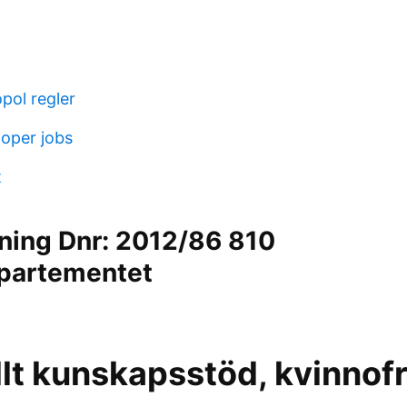
ol regler
oper jobs
t
rning Dnr: 2012/86 810
epartementet
llt kunskapsstöd, kvinnof