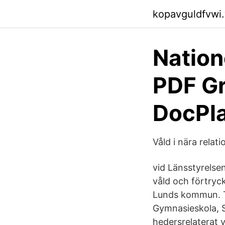
kopavguldfvwi
Nation
PDF Gr
DocPla
Våld i nära rela
vid Länsstyrelse
våld och förtryc
Lunds kommun. Ti
Gymnasieskola, S
hedersrelaterat v