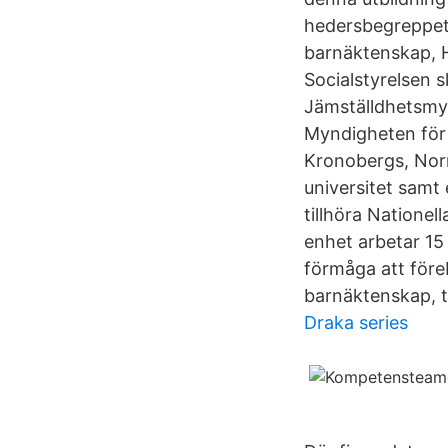
hedersbegreppet,
barnäktenskap, H
Socialstyrelsen 
Jämställdhetsmy
Myndigheten för 
Kronobergs, Norr
universitet samt 
tillhöra Natione
enhet arbetar 1
förmåga att före
barnäktenskap, 
Draka series