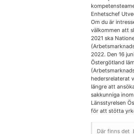
kompetensteamet
Enhetschef Utvec
Om du är intress
välkommen att sk
2021 ska Natione
(Arbetsmarknads
2022. Den 16 jun
Östergötland läm
(Arbetsmarknads
hedersrelaterat 
längre att ansök
sakkunniga inom h
Länsstyrelsen Ös
för att stötta y
Där finns det