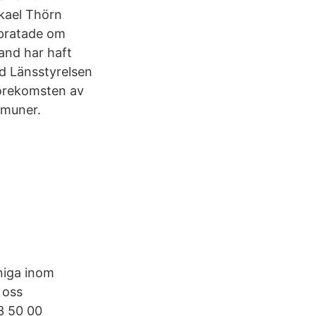
ikael Thörn
 pratade om
land har haft
d Länsstyrelsen
förekomsten av
mmuner.
niga inom
 oss
3 50 00