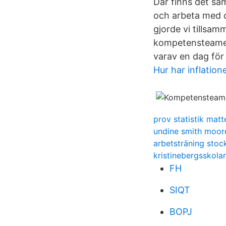
Där finns det s
och arbeta med d
gjorde vi tillsa
kompetensteamet
varav en dag fö
Hur har inflation
prov statistik matt
undine smith moor
arbetsträning sto
kristinebergsskol
FH
SIQT
BOPJ