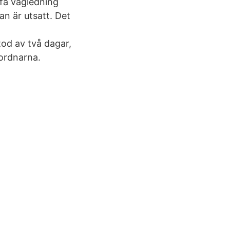
få vägledning
n är utsatt. Det
od av två dagar,
ordnarna.