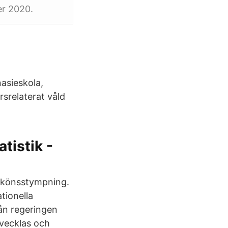
er 2020.
nasieskola,
srelaterat våld
tistik -
 könsstympning.
tionella
ån regeringen
vecklas och