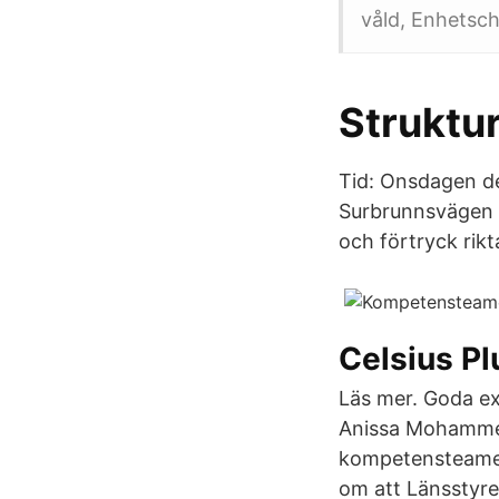
våld, Enhetsch
Struktur
Tid: Onsdagen den
Surbrunnsvägen 1
och förtryck rikta
Celsius P
Läs mer. Goda e
Anissa Mohammed
kompetensteamet,
om att Länsstyre