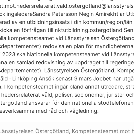
.mot.hedersrelaterat.vald.ostergotland@lansstyrels
klingsledareSandra Petersson Negin Amirekhtiar Utb
erad av en utbildningsinsats i din kommun/region/län
icka en förfrågan till nktutbildning.ostergotland Sen
lla kompetensteamet vid Länsstyrelsen Östergötland 
departementet) redovisa en plan för myndigheterna
i 2023 ska Nationella kompetensteamet vid Länsstyr
na en samlad redovisning av uppdraget till regering
departementet). Länsstyrelsen Östergötland, Komp
våld · Linköping Ansök senast 9 mars Jobbet har utgåt
a. I kompetensteamet ingår bland annat utredare, str
edersrelaterat våld, poliser, socionomer, jurister oc
tergötland ansvarar för den nationella stödtelefone
rkesverksamma med råd och vägledning.
 Länsstyrelsen Östergötland, Kompetensteamet mot h