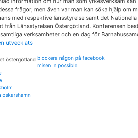
amlad information om hur man som yrkesverksam kan 
essa frågor, men även var man kan söka hjälp om ma
mmans med respektive länsstyrelse samt det Nationella
 från Länsstyrelsen Östergötland. Konferensen best
r samtliga verksamheter och en dag för Barnahussam
en utvecklats
blockera någon på facebook
misen in possible
e
e
ckholm
an oskarshamn