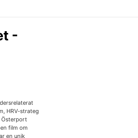
t -
dersrelaterat
om, HRV-strateg
: Österport
 en film om
ar en unik