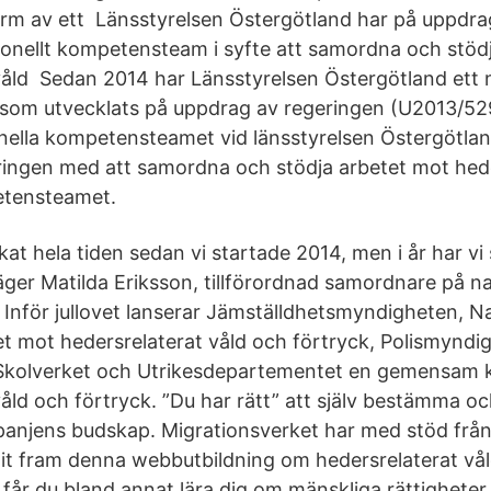
rm av ett Länsstyrelsen Östergötland har på uppdra
tionellt kompetensteam i syfte att samordna och stöd
våld Sedan 2014 har Länsstyrelsen Östergötland ett n
om utvecklats på uppdrag av regeringen (U2013/52
nella kompetensteamet vid länsstyrelsen Östergötlan
ingen med att samordna och stödja arbetet mot hede
etensteamet.
at hela tiden sedan vi startade 2014, men i år har vi 
äger Matilda Eriksson, tillförordnad samordnare på na
nför jullovet lanserar Jämställdhetsmyndigheten, Na
mot hedersrelaterat våld och förtryck, Polismyndi
, Skolverket och Utrikesdepartementet en gemensam
åld och förtryck. ”Du har rätt” att själv bestämma och
anjens budskap. Migrationsverket har med stöd från
it fram denna webbutbildning om hedersrelaterat våld
får du bland annat lära dig om mänskliga rättigheter,