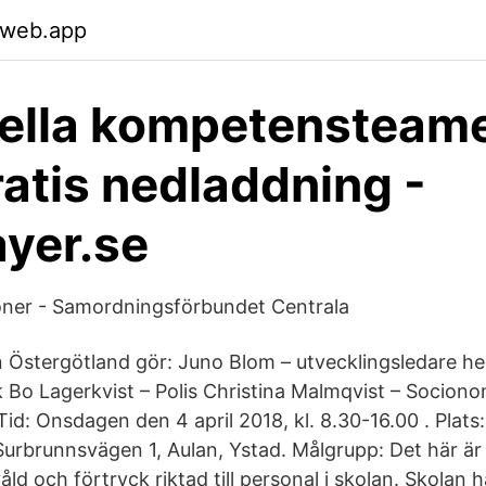
.web.app
ella kompetensteame
atis nedladdning -
yer.se
tioner - Samordningsförbundet Centrala
n Östergötland gör: Juno Blom – utvecklingsledare he
k Bo Lagerkvist – Polis Christina Malmqvist – Socion
d: Onsdagen den 4 april 2018, kl. 8.30-16.00 . Plats
urbrunnsvägen 1, Aulan, Ystad. Målgrupp: Det här är
åld och förtryck riktad till personal i skolan. Skolan h