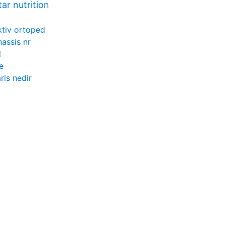
tar nutrition
ktiv ortoped
hassis nr
l
e
ris nedir