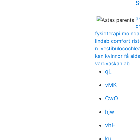
S
a
c
fysioterapi molnda
lindab comfort rist
n. vestibulocochlea
kan kvinnor få aids
vardvaskan ab
qL
vMK
CwO
hjw
vhH
ku