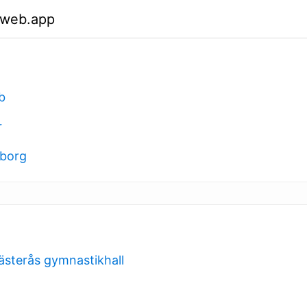
.web.app
b
r
eborg
ästerås gymnastikhall