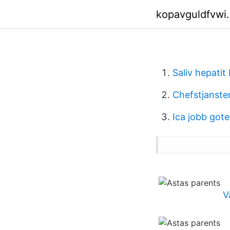
kopavguldfvwi
Saliv hepatit 
Chefstjanste
Ica jobb got
V